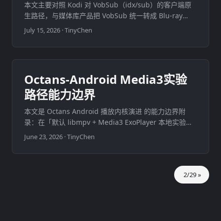
本文主要对照 Kodi 对 VobSub（idx/sub）的客户端原
生路径，与媒体库产品把 VobSub 统一转成 Blu-ray
PGS（.sup） 再按既有 bitmap 合同分发的做法。目标
July 15, 2026
·
TinyChen
是讲清架构差异与历史演进，不是承诺恢复 pair 数据面
或各端自带 VobSub 渲染器。 ...
Octans-Android Media3实验
路径能力边界
本文是 Octans Android 播放内核演进 的能力边界附
录：在「默认 libmpv + Media3 ExoPlayer 本地实验」
已定之后，把实验内核上三条有独立证据的收口写清楚
June 23, 2026
·
TinyChen
——外置音轨不进产品主线、视频轨道允许超出声明能力
尝试播放、对白增强只保留一条低延迟图。目标是给读者
一张可对照的实验路径能力表，而不是再讲一遍双内核为
2/29 »
什么打开。 ...