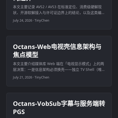
本文主要记录 AVS2 / AVS3 在标准定位、消费级硬解现
状、开源软解接入与许可证边界上的结论，以及这类编码
在自托管媒体库播放架构里应如何处理。结论来自公开材
July 24, 2026
·
TinyChen
料与工程对照，不代表产品已承诺支持 AVS 系列。 ...
Octans-Web电视壳信息架构与
焦点模型
本文主要介绍媒体库 Web 端在「电视显示模式」上的两
层决策：一是信息架构必须换壳——独立 TV Shell（唯
一首页 + 顶栏 + overlay），而不是给桌面侧栏多 tab 放
July 21, 2026
·
TinyChen
大字号、补方向键；二是焦点必须有 Section 模型——
区内策略 + 进区 / 出区声明，而不是扁平全局几何再叠
业务特例。 ...
Octans-VobSub字幕与服务端转
PGS