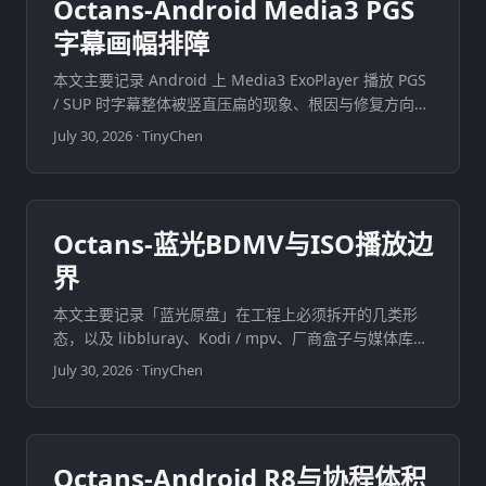
Octans-Android Media3 PGS
字幕画幅排障
本文主要记录 Android 上 Media3 ExoPlayer 播放 PGS
/ SUP 时字幕整体被竖直压扁的现象、根因与修复方向。
问题出在 构图平面与视频显示宽高比不一致时的非等比
July 30, 2026
·
TinyChen
布局，不是 surface 算错，也不是位图像素被竖向压
缩。 ...
Octans-蓝光BDMV与ISO播放边
界
本文主要记录「蓝光原盘」在工程上必须拆开的几类形
态，以及 libbluray、Kodi / mpv、厂商盒子与媒体库产
品各自停在哪一层。目标是建立边界心智模型，不是宣布
July 30, 2026
·
TinyChen
某一客户端已经支持原盘菜单或加密商业碟。 ...
Octans-Android R8与协程体积