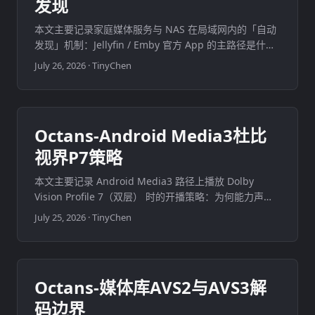
发现
本文主要记录家庭媒体服务与 NAS 在局域网内的「自动
发现」机制：Jellyfin / Emby 官方 App 的主路径是什
么、它和 DLNA / mDNS 有何区别、典型家庭拓扑下会
July 26, 2026
·
TinyChen
踩哪些坑，以及只做「打开 App 看到本网段服务器列
表」时的最小可行集。 ...
Octans-Android Media3杜比
视界P7策略
本文主要记录 Android Media3 路径上播放 Dolby
Vision Profile 7（双层） 时的开播策略：为何能力声明
不能当硬试开关、假成功黑屏为何不能自动猜切，以及用
July 25, 2026
·
TinyChen
户三态（双层 / 单层 / 兼容层）与默认「单层」如何定。
它是 Media3 实验路径能力边界的续写，不是 HDR 概念
百科。 ...
Octans-媒体库AVS2与AVS3解
码边界