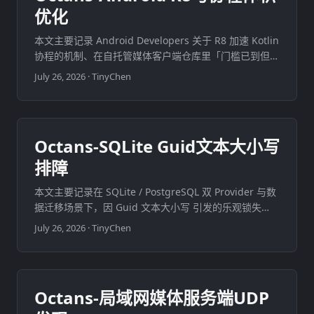
优化
本文主要记录 Android Developers 关于 R8 加速 Kotlin
协程的机制、在自托管媒体客户端仓库里「门槛已到但默
认吃不到」的差距，以及用 minify 开/关做体积与冷启动
July 26, 2026
·
TinyChen
对照时的结论边界。官方 2× 数字不能直接写成自家产品
实测。 ...
Octans-SQLite Guid文本大小写
排障
本文主要记录在 SQLite / PostgreSQL 双 Provider 与数
据迁移场景下，因 Guid 文本大小写 引发的乐观锁失
败、登录外键失败与进度上报 500 如何识别和收口。根
July 26, 2026
·
TinyChen
因在 SQLite TEXT 等值比较大小写敏感，而不是业务权
限本身。 ...
Octans-局域网媒体服务端UDP