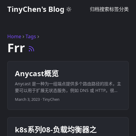
TinyChen's Blog
归档
搜索
标签
分类
Home
Tags
Frr
Anycast概览
Anycast 是一种为一组端点提供多个路由路径的技术，主
要可以用于扩展无状态服务，例如 DNS 或 HTTP。很多
大型的互联网服务商已经将Anycast作为他们的基础组件
March 3, 2023
·
TinyChen
架构技术之一并用于构建异地多活的高可用服务。本文将
主要对什么是Anycast、Anycast的原理和优势、
Anycast与DNS结合等方面进行介绍。 ...
k8s系列08-负载均衡器之