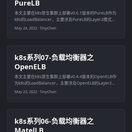
PureLB
本文主要在k8s原生集群上部署v0.6.1版本的PureLB作为
k8s的LoadBalancer，主要涉及PureLB的Layer2模式和
ECMP模式两种部署方案。由于PureLB的ECMP支持多种
May 24, 2022
·
TinyChen
路由协议，这里选用的是在k8s中常见的BGP进行配置。
由于BGP的相关原理和配置比较复杂，这里仅涉及简单的
BGP配置。 文中使用的k8s集群是在CentOS7系统上基于
docker和cilium组件部署v1.23.6版本，此前写的一些关
k8s系列07-负载均衡器之
于k8s基础知识和集群搭建的一些方案，有需要的同学可
OpenELB
以看一下。 ...
本文主要在k8s原生集群上部署v0.4.4版本的OpenELB作
为k8s的LoadBalancer，主要涉及OpenELB的Layer2模
式和BGP模式两种部署方案。由于BGP的相关原理和配置
May 23, 2022
·
TinyChen
比较复杂，这里仅涉及简单的BGP配置。 文中使用的k8s
集群是在CentOS7系统上基于docker和calico组件部署
v1.23.6版本，此前写的一些关于k8s基础知识和集群搭建
的一些方案，有需要的同学可以看一下。 ...
k8s系列06-负载均衡器之
MatelLB