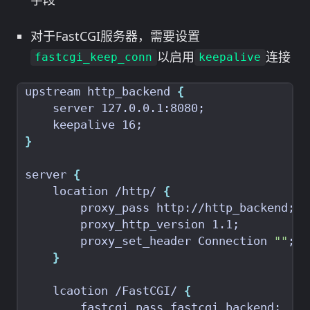
对于FastCGI服务器，需要设置
以启用
连接
fastcgi_keep_conn
keepalive
upstream http_backend 
{
    server 127.0.0.1:8080
;
    keepalive 16
;
}
server 
{
    location /http/ 
{
        proxy_pass http://http_backend
;
        proxy_http_version 1.1
;
        proxy_set_header Connection 
""
;
}
    lcaotion /FastCGI/ 
{
    	fastcgi_pass fastcgi_backend
;