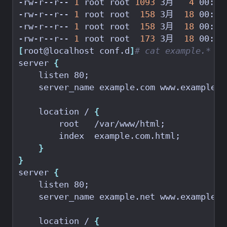
-rw-r--r-- 
1
 root root 
1093
 3月   
4
-rw-r--r-- 
1
 root root  
158
 3月  
18
-rw-r--r-- 
1
 root root  
158
 3月  
18
-rw-r--r-- 
1
 root root  
173
 3月  
18
[
root@localhost conf.d
]
# cat example.*
server 
{
    listen 80
;
    server_name example.com www.example.c
    location / 
{
        root   /var/www/html
;
        index  example.com.html
;
}
}
server 
{
    listen 80
;
    server_name example.net www.example.n
    location / 
{