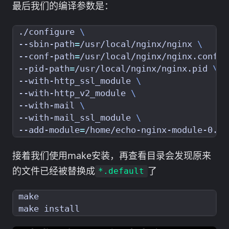
最后我们的编译参数是：
./configure 
--sbin-path
=
/usr/local/nginx/nginx 
--conf-path
=
/usr/local/nginx/nginx.conf 
--pid-path
=
/usr/local/nginx/nginx.pid 
--with-http_ssl_module 
--with-http_v2_module 
--with-mail 
--with-mail_ssl_module 
--add-module
=
接着我们使用make安装，再查看目录会发现原来
的文件已经被替换成
了
*.default