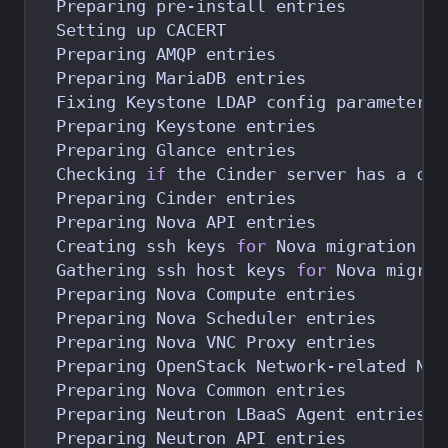
  Preparing pre-install entries          
  Setting up CACERT                      
  Preparing AMQP entries                 
  Preparing MariaDB entries              
  Fixing Keystone LDAP config parameters 
  Preparing Keystone entries             
  Preparing Glance entries               
  Checking 
if
 the Cinder server has a cin
  Preparing Cinder entries               
  Preparing Nova API entries             
  Creating ssh keys 
for
 Nova migration   
  Gathering ssh host keys 
for
 Nova migrat
  Preparing Nova Compute entries         
  Preparing Nova Scheduler entries       
  Preparing Nova VNC Proxy entries       
  Preparing OpenStack Network-related Nov
  Preparing Nova Common entries          
  Preparing Neutron LBaaS Agent entries  
  Preparing Neutron API entries          