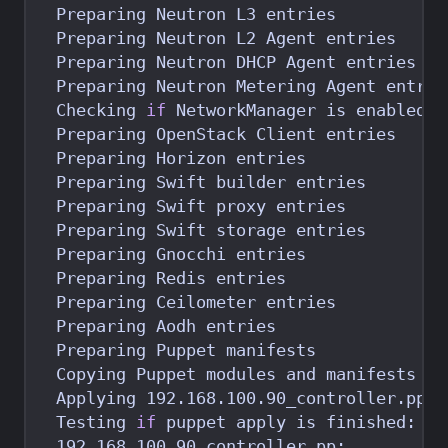
  Preparing Neutron L3 entries           
  Preparing Neutron L2 Agent entries     
  Preparing Neutron DHCP Agent entries   
  Preparing Neutron Metering Agent entrie
  Checking 
if
 NetworkManager is enabled a
  Preparing OpenStack Client entries     
  Preparing Horizon entries              
  Preparing Swift builder entries        
  Preparing Swift proxy entries          
  Preparing Swift storage entries        
  Preparing Gnocchi entries              
  Preparing Redis entries                
  Preparing Ceilometer entries           
  Preparing Aodh entries                 
  Preparing Puppet manifests             
  Copying Puppet modules and manifests   
  Testing 
if
 puppet apply is finished: 19
  192.168.100.90_controller.pp:          