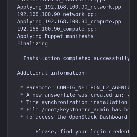
  192.168.100.90_network.pp:             
  192.168.100.90_compute.pp:             
  Applying Puppet manifests              
  Finalizing                             
   * Parameter CONFIG_NEUTRON_L2_AGENT: Y
   * Time synchronization installation wa
   * File /root/keystonerc_admin has been