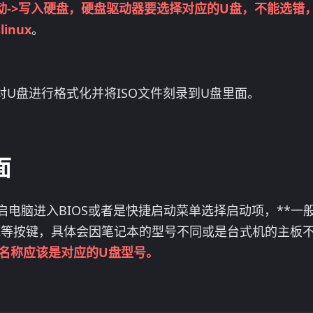
->写入硬盘，
硬盘驱动器要选择对应的U盘，不能选错
inux
。
U盘进行格式化并将ISO文件刻录到U盘里面。
面
启电脑进入BIOS或者是快捷启动菜单选择启动项，**一
9/F11/F12等按键，具体会因笔记本的型号不同或是台式机的主
，名称应该是对应的U盘型号。