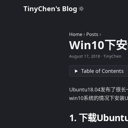
TinyChen's Blog
Home
Posts
Win10下
August 17, 2018
·
TinyChen
Table of Contents
Ubuntu18.04发
win10系统的情况下安装
下载Ubunt