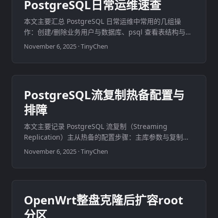
PostgreSQL日常运维速查
本文主要汇总 PostgreSQL 日常运维中常用的几组操
作：创建/删除业务用户与数据库、psql 查看表结构与垂
直显示、pager、.pgpass 免交互密码、忘记密码时的重
November 6, 2025
·
TinyChen
置思路，以及 Docker 跑实例的示例参数。 ...
PostgreSQL流复制热备配置与
排障
本文主要记录 PostgreSQL 流复制（Streaming
Replication）主从热备的配置步骤：主库参数与复制用
户/复制槽、备库 pg_basebackup 与 standby.signal、
November 6, 2025
·
TinyChen
复制状态验证，以及手动 promote。文末补充
sslmode、WAL 保留参数与常见报错处理。 ...
OpenWrt整盘克隆后扩容root
分区