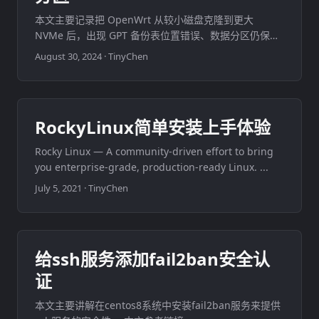
本文主要记录把 OpenWrt 从较小磁盘克隆到更大
NVMe 后，出现 GPT 备份表位置错误、数据分区仍保持
旧容量时的处理步骤：用 gdisk 修复 GPT 并扩展末尾分
August 30, 2024
·
TinyChen
区，再用 e2fsck / resize2fs 扩展 ext 文件系统。 ...
RockyLinux简单安装上手体验
Rocky Linux — A community-driven effort to bring
you enterprise-grade, production-ready Linux. ...
July 5, 2021
·
TinyChen
给ssh服务添加fail2ban安全认
证
本文主要讲解在centos8系统中安装fail2ban服务来提供