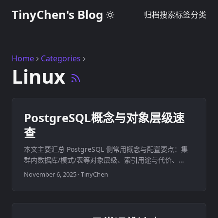
TinyChen's Blog
归档
搜索
标签
分类
Home
Categories
Linux
PostgreSQL概念与对象层级速
查
本文主要汇总 PostgreSQL 侧常用概念与配置要点：集
群内数据库/模式/表等对象层级、索引用途与代价、
pg_hba.conf 远程访问注意项，以及 psql 中 \dt+ 各列
November 6, 2025
·
TinyChen
含义。 ...