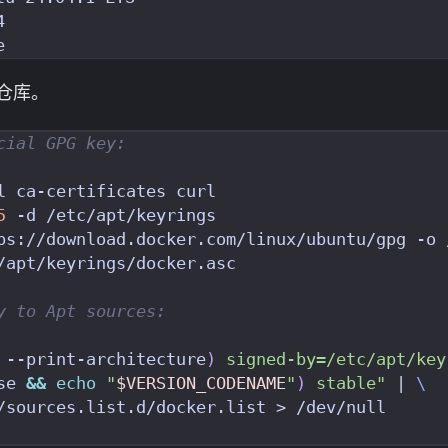


仓库。
cial GPG key:
5
y to Apt sources:
 --print-architecture
)
se 
&&
echo
"
$VERSION_CODENAME
"
)
 stable"
|