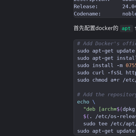
Release:        24.04
首先配置docker的
apt
# Add Docker's offi
sudo install -m 
075
# Add the repositor
echo
"deb [arch=
$(
dpkg
$(
. /etc/os-relea