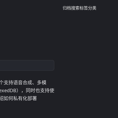
归档
搜索
标签
分类
也是一个支持语音合成、多模
ndexedDB），同时也支持使
例介绍如何私有化部署