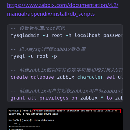
https://www.zabbix.com/documentation/4.2/
manual/appendix/install/db_scripts
mysqladmin
-
u
root
-
h
localhost
password
mysql
-
u
root
-
p
create
database
zabbix
character
set
utf8
grant
all
privileges
on
zabbix
.
*
to
zabbi