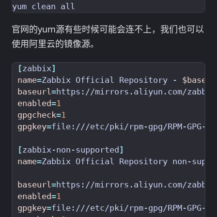
官网的yum源有些时候可能会连不上，我们也可以
使用阿里云的镜像源。
[
zabbix
]
name
=
Zabbix Official Repository - 
$basear
baseurl
=
https://mirrors.aliyun.com/zabbix
enabled
=
1
gpgcheck
=
1
gpgkey
=
[
zabbix-non-supported
]
name
=
Zabbix Official Repository non-suppo
baseurl
=
https://mirrors.aliyun.com/zabbix
enabled
=
1
gpgkey
=