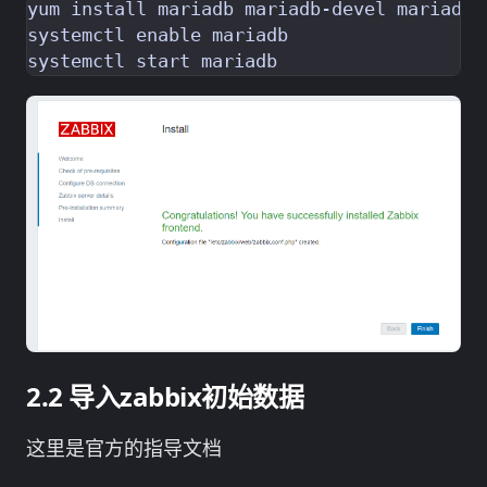
yum install mariadb mariadb-devel mariadb-s
systemctl enable mariadb

导入zabbix初始数据
这里是官方的指导文档