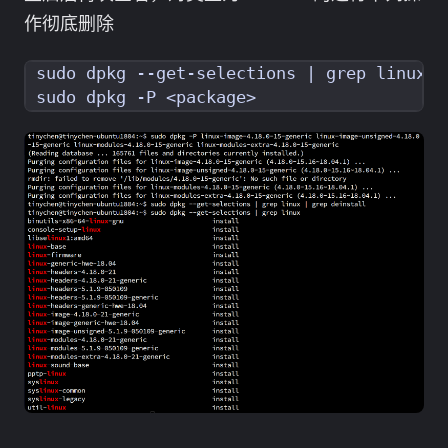
作彻底删除
sudo dpkg --get-selections 
|